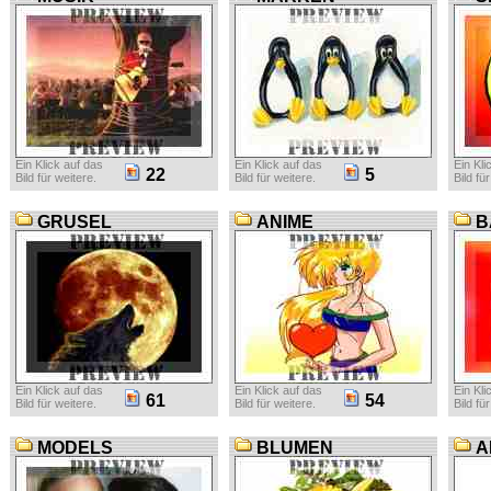
Ein Klick auf das
Ein Klick auf das
Ein Kli
22
5
Bild für weitere.
Bild für weitere.
Bild fü
GRUSEL
ANIME
B
Ein Klick auf das
Ein Klick auf das
Ein Kli
61
54
Bild für weitere.
Bild für weitere.
Bild fü
MODELS
BLUMEN
A