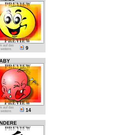
ck auf das
9
r weitere.
ABY
ck auf das
14
r weitere.
NDERE