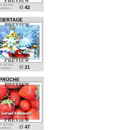
ck auf das
42
r weitere.
EIERTAGE
ck auf das
21
r weitere.
PRÜCHE
ck auf das
47
r weitere.