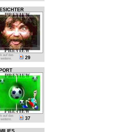
ESICHTER
ck auf das
29
r weitere.
PORT
ck auf das
37
r weitere.
MILIES