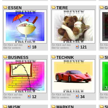
ESSEN
TIERE
G
Ein Klick auf das
Ein Klick auf das
Ein Kli
18
121
Bild für weitere.
Bild für weitere.
Bild fü
BUSINESS
TECHNIK
S
Ein Klick auf das
Ein Klick auf das
Ein Kli
12
34
Bild für weitere.
Bild für weitere.
Bild fü
MUSIK
MARKEN
S