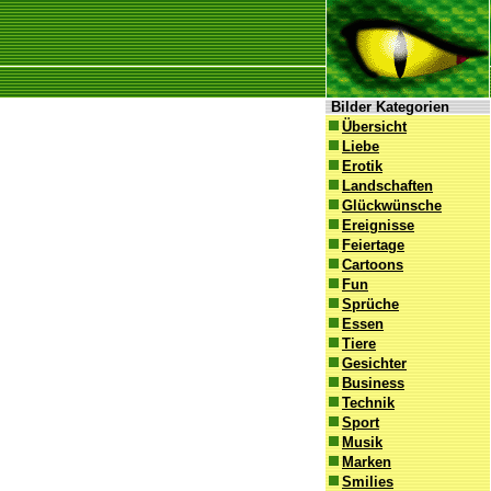
Bilder Kategorien
Übersicht
Liebe
Erotik
Landschaften
Glückwünsche
Ereignisse
Feiertage
Cartoons
Fun
Sprüche
Essen
Tiere
Gesichter
Business
Technik
Sport
Musik
Marken
Smilies