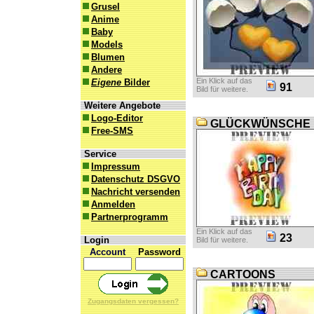
Grusel
Anime
Baby
Models
Blumen
Andere
Ein Klick auf das
Eigene
Bilder
91
Bild für weitere.
Weitere Angebote
Logo-Editor
GLÜCKWÜNSCHE
Free-SMS
Service
Impressum
Datenschutz DSGVO
Nachricht versenden
Anmelden
Partnerprogramm
Ein Klick auf das
23
Login
Bild für weitere.
Account
Password
CARTOONS
Zugangsdaten vergessen?