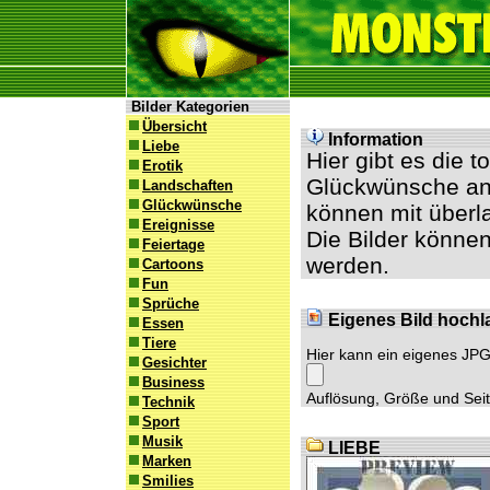
Bilder Kategorien
Übersicht
Information
Liebe
Hier gibt es die 
Erotik
Glückwünsche an 
Landschaften
Glückwünsche
können mit überl
Ereignisse
Die Bilder können
Feiertage
werden.
Cartoons
Fun
Sprüche
Eigenes Bild hochl
Essen
Tiere
Hier kann ein eigenes JP
Gesichter
Business
Auflösung, Größe und Seite
Technik
Sport
Musik
LIEBE
Marken
Smilies