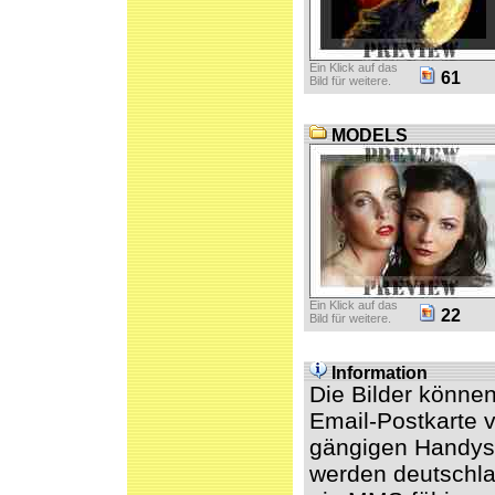
Ein Klick auf das
61
Bild für weitere.
MODELS
Ein Klick auf das
22
Bild für weitere.
Information
Die Bilder könne
Email-Postkarte v
gängigen Handys 
werden deutschl