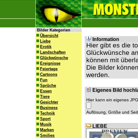
Bilder Kategorien
Übersicht
Information
Liebe
Hier gibt es die 
Erotik
Glückwünsche an 
Landschaften
Glückwünsche
können mit überl
Ereignisse
Die Bilder können
Feiertage
werden.
Cartoons
Fun
Sprüche
Eigenes Bild hochl
Essen
Tiere
Hier kann ein eigenes JP
Gesichter
Business
Auflösung, Größe und Seite
Technik
Sport
Musik
LIEBE
Marken
Smilies