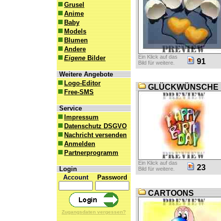
Grusel
Anime
Baby
Models
Blumen
Andere
Ein Klick auf das
Eigene
Bilder
91
Bild für weitere.
Weitere Angebote
Logo-Editor
GLÜCKWÜNSCHE
Free-SMS
Service
Impressum
Datenschutz DSGVO
Nachricht versenden
Anmelden
Partnerprogramm
Ein Klick auf das
23
Login
Bild für weitere.
Account
Password
CARTOONS
Zugangsdaten vergessen?