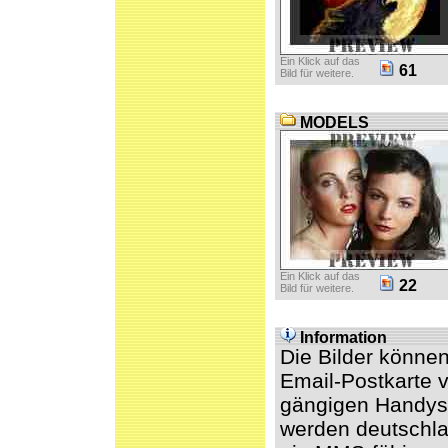
Ein Klick auf das
61
Bild für weitere.
MODELS
Ein Klick auf das
22
Bild für weitere.
Information
Die Bilder könne
Email-Postkarte v
gängigen Handys 
werden deutschl