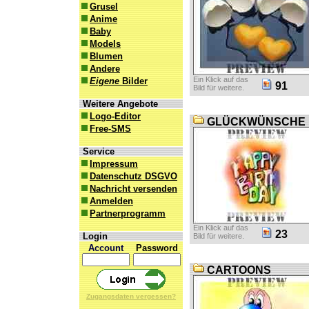
Grusel
Anime
Baby
Models
Blumen
Andere
Ein Klick auf das
Eigene
Bilder
91
Bild für weitere.
Weitere Angebote
Logo-Editor
GLÜCKWÜNSCHE
Free-SMS
Service
Impressum
Datenschutz DSGVO
Nachricht versenden
Anmelden
Partnerprogramm
Ein Klick auf das
23
Login
Bild für weitere.
Account
Password
CARTOONS
Zugangsdaten vergessen?