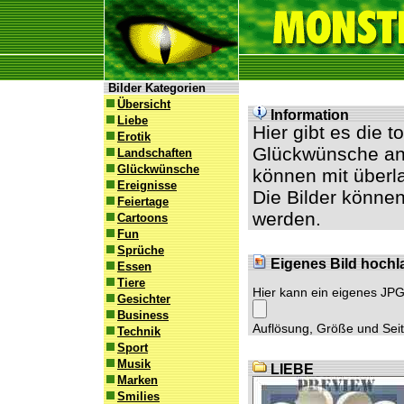
Bilder Kategorien
Übersicht
Information
Liebe
Hier gibt es die 
Erotik
Glückwünsche an 
Landschaften
Glückwünsche
können mit überl
Ereignisse
Die Bilder können
Feiertage
werden.
Cartoons
Fun
Sprüche
Eigenes Bild hochl
Essen
Tiere
Hier kann ein eigenes JP
Gesichter
Business
Auflösung, Größe und Seite
Technik
Sport
Musik
LIEBE
Marken
Smilies