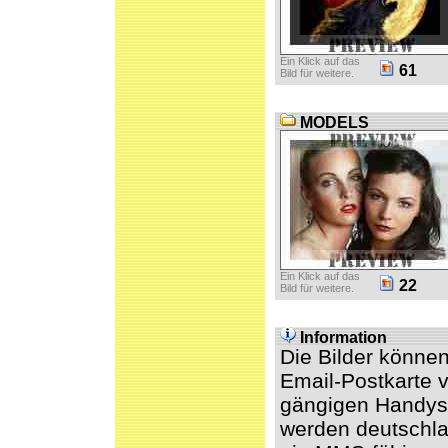
Ein Klick auf das
61
Bild für weitere.
MODELS
Ein Klick auf das
22
Bild für weitere.
Information
Die Bilder könne
Email-Postkarte v
gängigen Handys 
werden deutschl