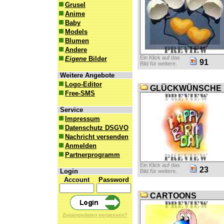
Grusel
Anime
Baby
Models
Blumen
Andere
Ein Klick auf das
Eigene
Bilder
91
Bild für weitere.
Weitere Angebote
Logo-Editor
GLÜCKWÜNSCHE
Free-SMS
Service
Impressum
Datenschutz DSGVO
Nachricht versenden
Anmelden
Partnerprogramm
Ein Klick auf das
23
Login
Bild für weitere.
Account
Password
CARTOONS
Zugangsdaten vergessen?