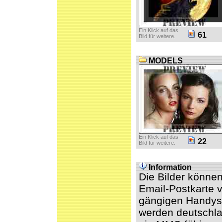
Ein Klick auf das
61
Bild für weitere.
MODELS
Ein Klick auf das
22
Bild für weitere.
Information
Die Bilder könne
Email-Postkarte v
gängigen Handys 
werden deutschl