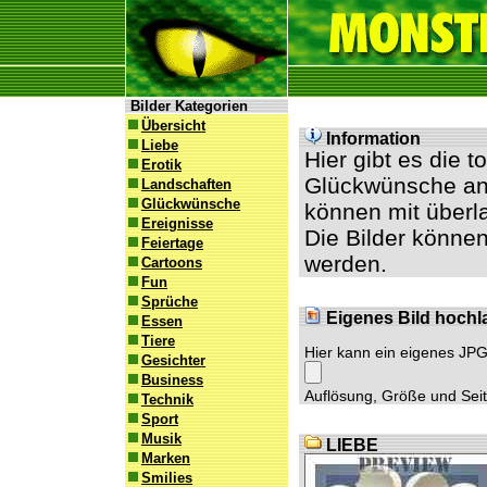
Bilder Kategorien
Übersicht
Information
Liebe
Hier gibt es die 
Erotik
Glückwünsche an 
Landschaften
Glückwünsche
können mit überl
Ereignisse
Die Bilder können
Feiertage
werden.
Cartoons
Fun
Sprüche
Eigenes Bild hochl
Essen
Tiere
Hier kann ein eigenes JP
Gesichter
Business
Auflösung, Größe und Seite
Technik
Sport
Musik
LIEBE
Marken
Smilies