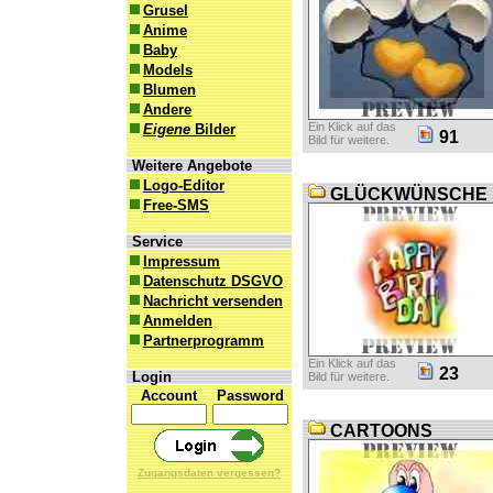
Grusel
Anime
Baby
Models
Blumen
Andere
Ein Klick auf das
Eigene
Bilder
91
Bild für weitere.
Weitere Angebote
Logo-Editor
GLÜCKWÜNSCHE
Free-SMS
Service
Impressum
Datenschutz DSGVO
Nachricht versenden
Anmelden
Partnerprogramm
Ein Klick auf das
23
Login
Bild für weitere.
Account
Password
CARTOONS
Zugangsdaten vergessen?