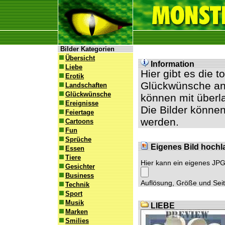
Bilder Kategorien
Übersicht
Information
Liebe
Hier gibt es die 
Erotik
Glückwünsche an 
Landschaften
Glückwünsche
können mit überl
Ereignisse
Die Bilder können
Feiertage
werden.
Cartoons
Fun
Sprüche
Eigenes Bild hochl
Essen
Tiere
Hier kann ein eigenes JP
Gesichter
Business
Auflösung, Größe und Seite
Technik
Sport
Musik
LIEBE
Marken
Smilies