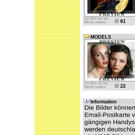
Ein Klick auf das
61
Bild für weitere.
MODELS
Ein Klick auf das
22
Bild für weitere.
Information
Die Bilder könne
Email-Postkarte v
gängigen Handys 
werden deutschl