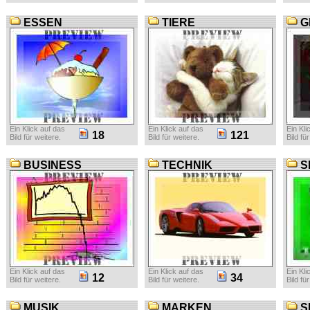
ESSEN
TIERE
G
Ein Klick auf das
Ein Klick auf das
Ein Kli
18
121
Bild für weitere.
Bild für weitere.
Bild fü
BUSINESS
TECHNIK
S
Ein Klick auf das
Ein Klick auf das
Ein Kli
12
34
Bild für weitere.
Bild für weitere.
Bild fü
MUSIK
MARKEN
S