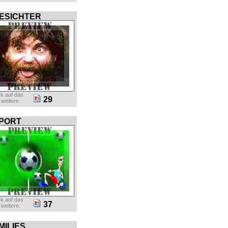
ESICHTER
ck auf das
29
r weitere.
PORT
ck auf das
37
r weitere.
MILIES