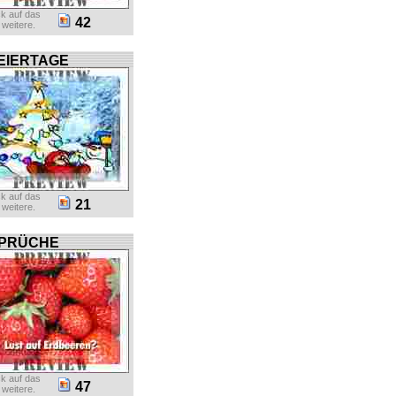
ck auf das
42
r weitere.
EIERTAGE
ck auf das
21
r weitere.
PRÜCHE
ck auf das
47
r weitere.