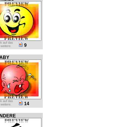
ck auf das
9
r weitere.
ABY
ck auf das
14
r weitere.
NDERE