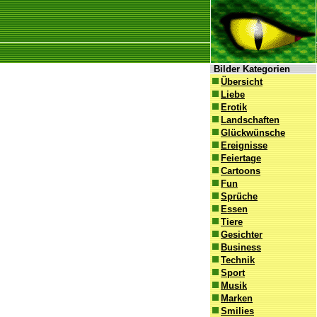
Bilder Kategorien
Übersicht
Liebe
Erotik
Landschaften
Glückwünsche
Ereignisse
Feiertage
Cartoons
Fun
Sprüche
Essen
Tiere
Gesichter
Business
Technik
Sport
Musik
Marken
Smilies