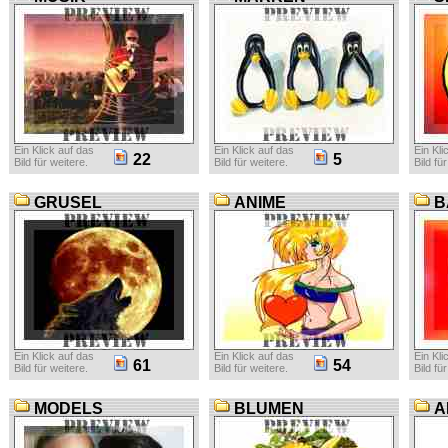
Ein Klick auf das
Ein Klick auf das
Ein Kli
22
5
Bild für weitere.
Bild für weitere.
Bild fü
GRUSEL
ANIME
B
Ein Klick auf das
Ein Klick auf das
Ein Kli
61
54
Bild für weitere.
Bild für weitere.
Bild fü
MODELS
BLUMEN
A