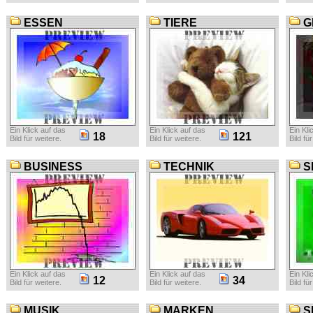
ESSEN
TIERE
G
Ein Klick auf das
Ein Klick auf das
Ein Kli
18
121
Bild für weitere.
Bild für weitere.
Bild fü
BUSINESS
TECHNIK
S
Ein Klick auf das
Ein Klick auf das
Ein Kli
12
34
Bild für weitere.
Bild für weitere.
Bild fü
MUSIK
MARKEN
S