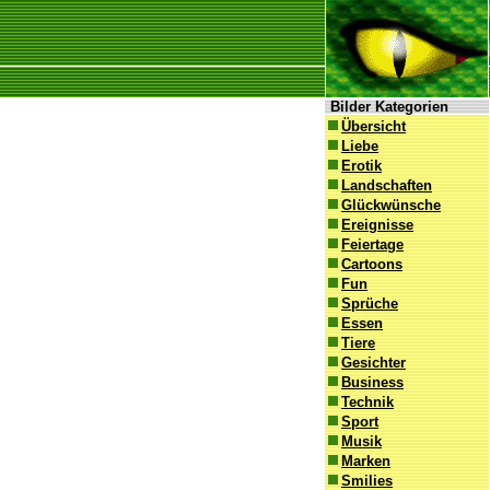
Bilder Kategorien
Übersicht
Liebe
Erotik
Landschaften
Glückwünsche
Ereignisse
Feiertage
Cartoons
Fun
Sprüche
Essen
Tiere
Gesichter
Business
Technik
Sport
Musik
Marken
Smilies