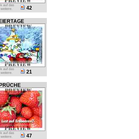
ck auf das
42
r weitere.
EIERTAGE
ck auf das
21
r weitere.
PRÜCHE
ck auf das
47
r weitere.