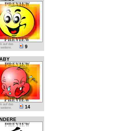
ck auf das
9
r weitere.
ABY
ck auf das
14
r weitere.
NDERE