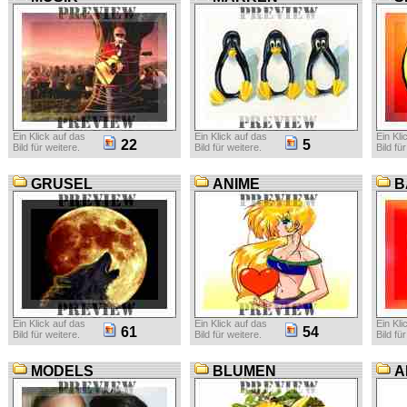
Ein Klick auf das
Ein Klick auf das
Ein Kli
22
5
Bild für weitere.
Bild für weitere.
Bild fü
GRUSEL
ANIME
B
Ein Klick auf das
Ein Klick auf das
Ein Kli
61
54
Bild für weitere.
Bild für weitere.
Bild fü
MODELS
BLUMEN
A