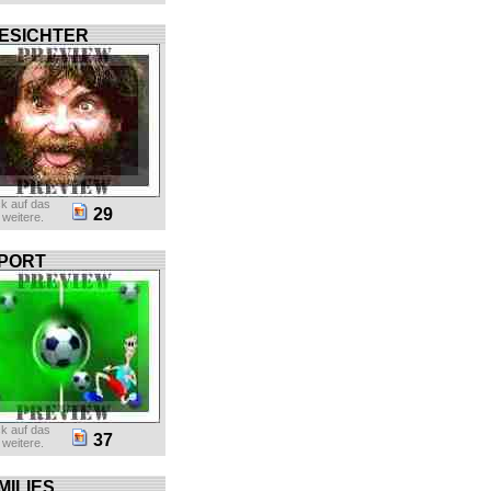
ESICHTER
ck auf das
29
r weitere.
PORT
ck auf das
37
r weitere.
MILIES