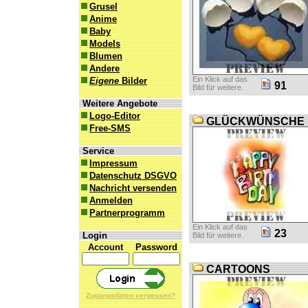
Grusel
Anime
Baby
Models
Blumen
Andere
Ein Klick auf das
Eigene
Bilder
91
Bild für weitere.
Weitere Angebote
Logo-Editor
GLÜCKWÜNSCHE
Free-SMS
Service
Impressum
Datenschutz DSGVO
Nachricht versenden
Anmelden
Partnerprogramm
Ein Klick auf das
23
Login
Bild für weitere.
Account
Password
CARTOONS
Zugangsdaten vergessen?