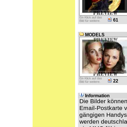
Ein Klick auf das
61
Bild für weitere.
MODELS
Ein Klick auf das
22
Bild für weitere.
Information
Die Bilder könne
Email-Postkarte v
gängigen Handys 
werden deutschl