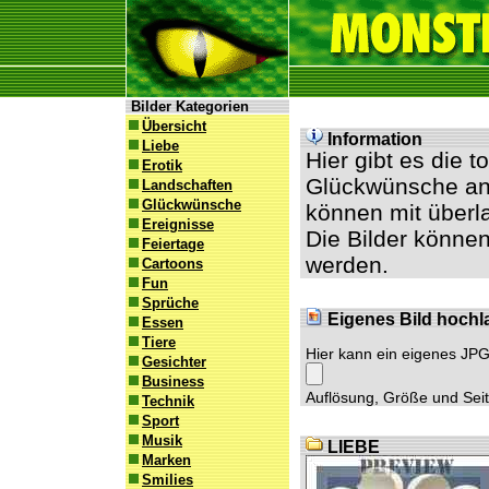
Bilder Kategorien
Übersicht
Information
Liebe
Hier gibt es die 
Erotik
Glückwünsche an 
Landschaften
Glückwünsche
können mit überl
Ereignisse
Die Bilder können
Feiertage
werden.
Cartoons
Fun
Sprüche
Eigenes Bild hochl
Essen
Tiere
Hier kann ein eigenes JP
Gesichter
Business
Auflösung, Größe und Seite
Technik
Sport
Musik
LIEBE
Marken
Smilies