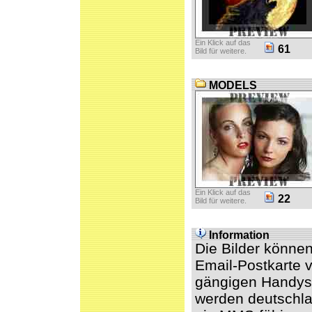
Ein Klick auf das
61
Bild für weitere.
MODELS
Ein Klick auf das
22
Bild für weitere.
Information
Die Bilder könne
Email-Postkarte v
gängigen Handys 
werden deutschl