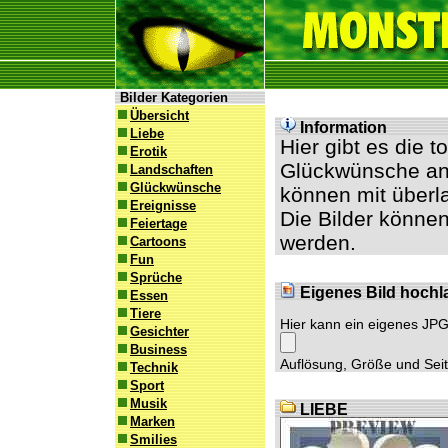
Bilder Kategorien
Übersicht
Information
Liebe
Hier gibt es die 
Erotik
Glückwünsche an 
Landschaften
Glückwünsche
können mit überl
Ereignisse
Die Bilder können
Feiertage
werden.
Cartoons
Fun
Sprüche
Eigenes Bild hochl
Essen
Tiere
Hier kann ein eigenes JP
Gesichter
Business
Auflösung, Größe und Seite
Technik
Sport
Musik
LIEBE
Marken
Smilies