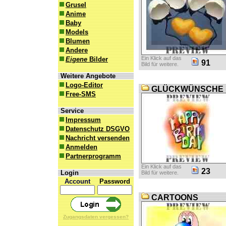
Grusel
Anime
Baby
Models
Blumen
Andere
Ein Klick auf das
Eigene
Bilder
91
Bild für weitere.
Weitere Angebote
Logo-Editor
GLÜCKWÜNSCHE
Free-SMS
Service
Impressum
Datenschutz DSGVO
Nachricht versenden
Anmelden
Partnerprogramm
Ein Klick auf das
23
Login
Bild für weitere.
Account
Password
CARTOONS
Zugangsdaten vergessen?