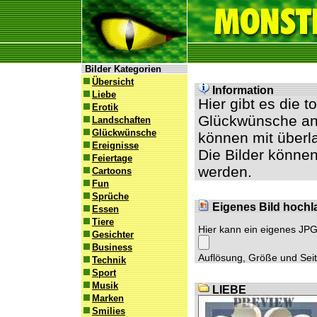
Bilder Kategorien
Übersicht
Information
Liebe
Hier gibt es die 
Erotik
Glückwünsche an 
Landschaften
Glückwünsche
können mit überl
Ereignisse
Die Bilder können
Feiertage
werden.
Cartoons
Fun
Sprüche
Eigenes Bild hochl
Essen
Tiere
Hier kann ein eigenes JP
Gesichter
Business
Auflösung, Größe und Seite
Technik
Sport
Musik
LIEBE
Marken
Smilies