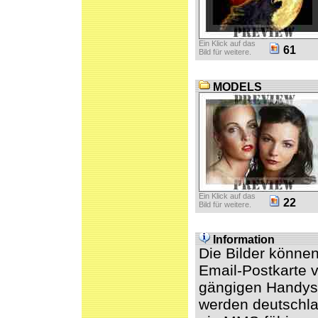
Ein Klick auf das
61
Bild für weitere.
MODELS
Ein Klick auf das
22
Bild für weitere.
Information
Die Bilder könne
Email-Postkarte v
gängigen Handys 
werden deutschl