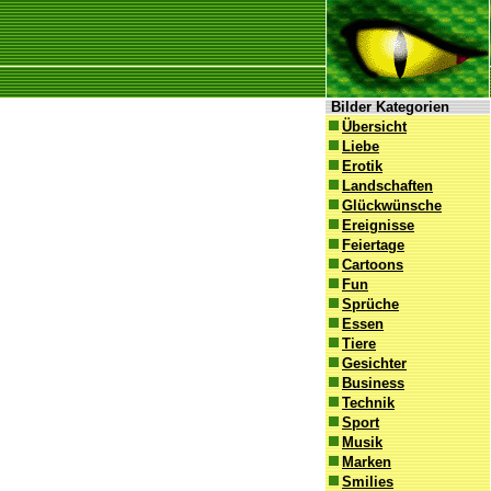
Bilder Kategorien
Übersicht
Liebe
Erotik
Landschaften
Glückwünsche
Ereignisse
Feiertage
Cartoons
Fun
Sprüche
Essen
Tiere
Gesichter
Business
Technik
Sport
Musik
Marken
Smilies