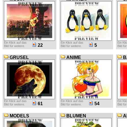
Ein Klick auf das
Ein Klick auf das
Ein Kli
22
5
Bild für weitere.
Bild für weitere.
Bild fü
GRUSEL
ANIME
B
Ein Klick auf das
Ein Klick auf das
Ein Kli
61
54
Bild für weitere.
Bild für weitere.
Bild fü
MODELS
BLUMEN
A