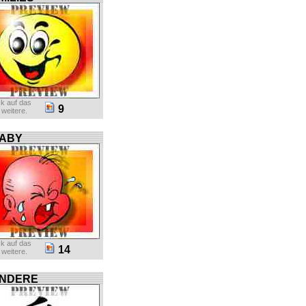
ck auf das
9
r weitere.
ABY
ck auf das
14
r weitere.
NDERE