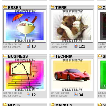
ESSEN
TIERE
G
Ein Klick auf das
Ein Klick auf das
Ein Kli
18
121
Bild für weitere.
Bild für weitere.
Bild fü
BUSINESS
TECHNIK
S
Ein Klick auf das
Ein Klick auf das
Ein Kli
12
34
Bild für weitere.
Bild für weitere.
Bild fü
MUSIK
MARKEN
S