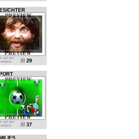
ESICHTER
ck auf das
29
r weitere.
PORT
ck auf das
37
r weitere.
MILIES