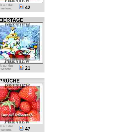
ck auf das
42
r weitere.
EIERTAGE
ck auf das
21
r weitere.
PRÜCHE
ck auf das
47
r weitere.