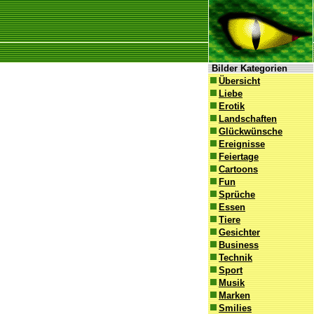
Bilder Kategorien
Übersicht
Liebe
Erotik
Landschaften
Glückwünsche
Ereignisse
Feiertage
Cartoons
Fun
Sprüche
Essen
Tiere
Gesichter
Business
Technik
Sport
Musik
Marken
Smilies