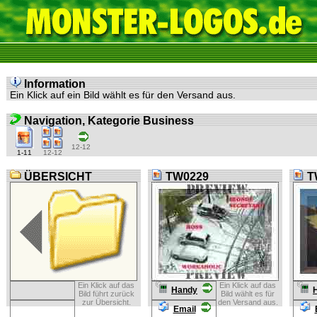
Information
Ein Klick auf ein Bild wählt es für den Versand aus.
Navigation, Kategorie Business
12-12
1-11
12-12
ÜBERSICHT
TW0229
T
Ein Klick auf das
Ein Klick auf das
Handy
Bild führt zurück
Bild wählt es für
zur Übersicht.
den Versand aus.
Email