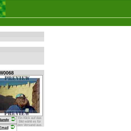
W0068
Ein Klick auf das
Handy
Bild wählt es für
den Versand aus.
Email